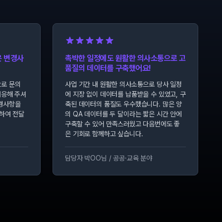
운 변경사
촉박한 일정에도 원활한 의사소통으로 고
한마
품질의 데이터를 구축했어요!
진심
로 문의
사업 기간 내 원활한 의사소통으로 당사 일정
과업
대응해 주셔
에 지장 없이 데이터를 납품받을 수 있었고, 구
시고
경사항을
축된 데이터의 품질도 우수했습니다. 많은 양
니다
하여 전달
의 QA 데이터를 두 달이라는 짧은 시간 안에
공부
구축할 수 있어 만족스러웠고 다음번에도 좋
더 
은 기회로 함께하고 싶습니다.
담당자 박OO님
/
공공·교육 분야
담당