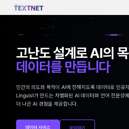
고난도 설계로 AI의 
언어와 기술의 융합으
모델의 실질적인 가치
데이터를 만듭니다
사람다운 챗봇을 구현
평가를 수행합니다
인간의 의도와 목적이 AI에 전해지도록 데이터로 인공지
사용자 및 구축 목적에 최적화된 자연스러운 챗봇을 구
기존 LLM 평가 방식의 한계를 넘은 실질적인 모델 가치
Linguist가 만드는 차별화된 AI 데이터와 언어 전문성에 
언어학적 전문성과 AI 기술의 결합으로 사람다운 대화
LLM 통합 평가 서비스를 제공합니다. 다차원적인 평가
더 나은 AI 경험을 제공합니다.
텍스트넷의 차별화된 챗봇 서비스를 경험하세요.
LLM과 RAG 시스템의 실제 성능을 극대화하세요.
데이터 서비스
챗봇 서비스
LLM/RAG 평가
문의하기
문의하기
문의하기